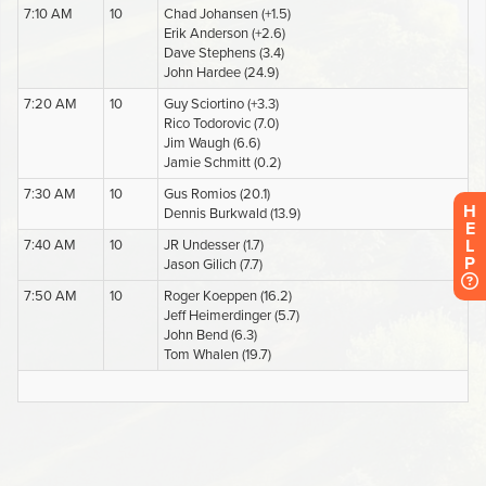
H
E
L
P